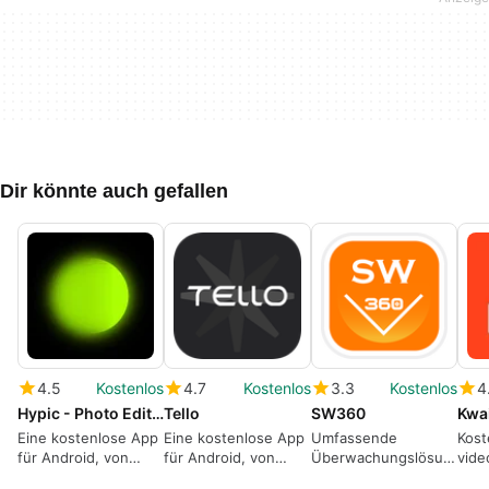
Dir könnte auch gefallen
4.5
Kostenlos
4.7
Kostenlos
3.3
Kostenlos
4
Hypic - Photo Editor AI Art
Tello
SW360
Kwa
Eine kostenlose App
Eine kostenlose App
Umfassende
Kost
für Android, von
für Android, von
Überwachungslösung
vide
Bytedance Pte. Ltd..
Shenzhen RYZE Tech
für Android
Medi